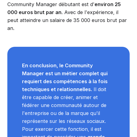
Community Manager débutant est d'
environ 25
000 euros brut par an
. Avec de l'expérience, il
peut atteindre un salaire de 35 000 euros brut par
an.
En conclusion, le Community
Manager est un métier complet qui
requiert des compétences à la fois
techniques et relationnelles.
Il doit
être capable de créer, animer et
fédérer une communauté autour de
l'entreprise ou de la marque qu'il
représente sur les réseaux sociaux.
Pour exercer cette fonction, il est
important de posséder une
grande