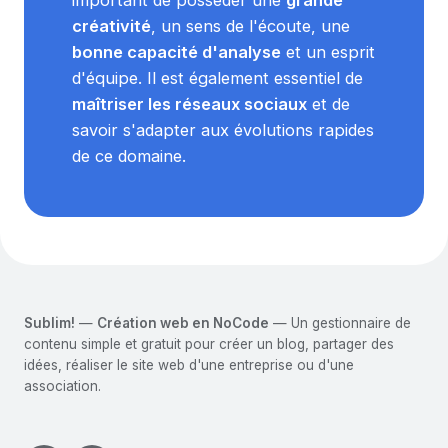
créativité
, un sens de l'écoute, une
bonne capacité d'analyse
et un esprit
d'équipe. Il est également essentiel de
maîtriser les réseaux sociaux
et de
savoir s'adapter aux évolutions rapides
de ce domaine.
Sublim!
—
Création web en NoCode
— Un gestionnaire de
contenu simple et gratuit pour créer un blog, partager des
idées, réaliser le site web d'une entreprise ou d'une
association.