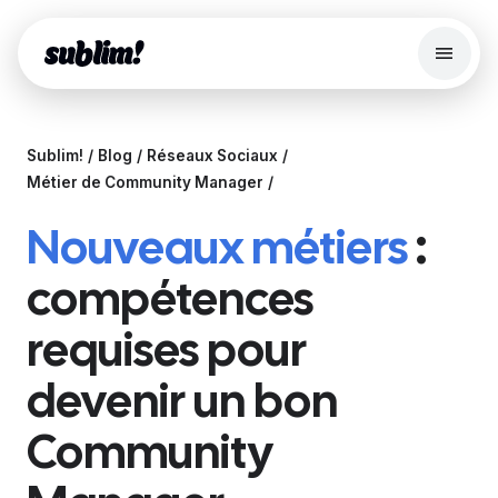
Menu
Search
Sublim!
Blog
Réseaux Sociaux
Site web
Métier de Community Manager
Fonctionnalités
Nouveaux métiers
:
Boutique en ligne
compétences
Server Edition
requises pour
Outils Gratuits
Blog
devenir un bon
Se connecter
Community