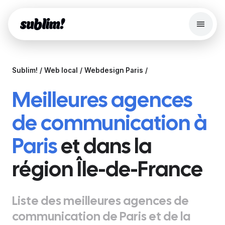
Menu
Search
Sublim!
Web local
Webdesign Paris
Site web
Meilleures agences
Fonctionnalités
Boutique en ligne
de communication à
Server Edition
Paris
et dans la
Outils Gratuits
région Île-de-France
Blog
Se connecter
Liste des meilleures agences de
communication de Paris et de la