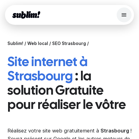
Menu
Search
Sublim!
Web local
SEO Strasbourg
Site web
Site internet à
Fonctionnalités
Boutique en ligne
Strasbourg
: la
Server Edition
solution Gratuite
Outils Gratuits
pour réaliser le vôtre
Blog
Se connecter
Réalisez votre site web gratuitement à
Strasbourg
!
Soyez présent sur Google et les autres moteurs de