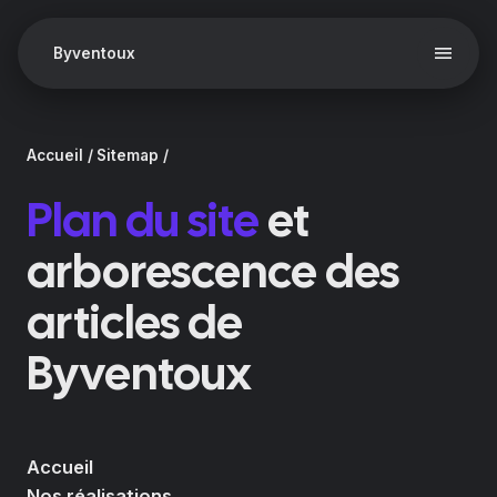
Menu
Byventoux
Nos réalisations
Accueil
Sitemap
À propos de nous
Plan du site
et
Contact
Nos aciers
arborescence des
Nos manches
articles de
Byventoux
Accueil
Nos réalisations