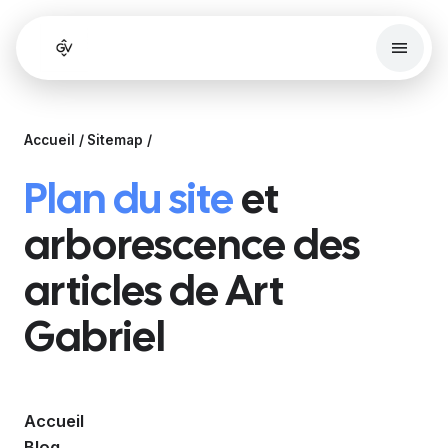
Menu
Blog
Accueil
Sitemap
À propos de nous
Plan du site
et
Contact
arborescence des
articles de Art
Gabriel
Accueil
Blog