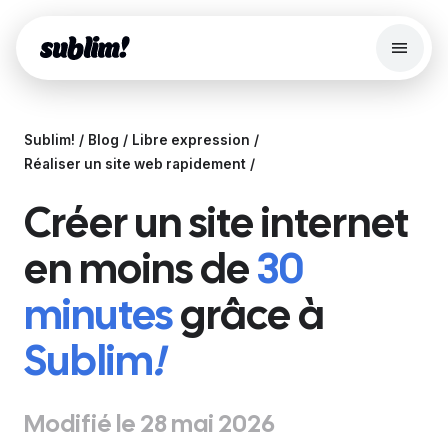
Menu
Search
Sublim!
Blog
Libre expression
Site web
Réaliser un site web rapidement
Fonctionnalités
Créer un site internet
Boutique en ligne
en moins de
30
Server Edition
minutes
grâce à
Outils Gratuits
Blog
Sublim
!
Se connecter
Modifié le 28 mai 2026