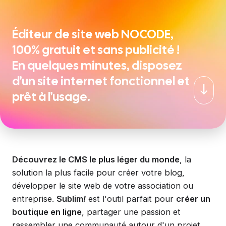
Éditeur de site web NOCODE,
100% gratuit et sans publicité !
En quelques minutes, disposez
d'un site internet fonctionnel et
South
prêt à l'usage.
Découvrez le CMS le plus léger du monde
, la
solution la plus facile pour créer votre blog,
développer le site web de votre association ou
entreprise.
Sublim
!
est l'outil parfait pour
créer un
boutique en ligne
, partager une passion et
rassembler une communauté autour d'un projet.