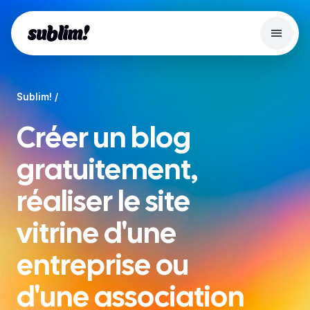
Menu
Search
Sublim!
Site web
Créer un blog
Fonctionnalités
Boutique en ligne
gratuitement,
Server Edition
réaliser le site
Outils Gratuits
vitrine d'une
Blog
entreprise ou
Se connecter
d'une association